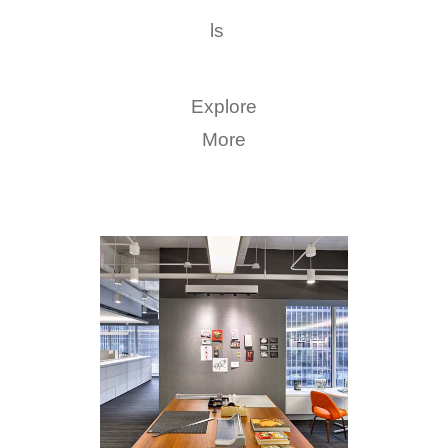
ls
Explore
More