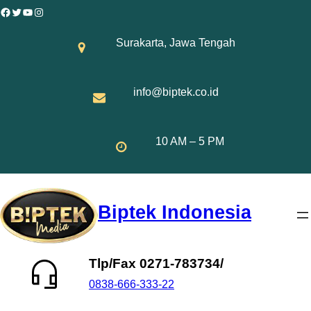
Skip
Facebook
Twitter
YouTube
Instagram
to
Surakarta, Jawa Tengah
content
info@biptek.co.id
10 AM – 5 PM
Biptek Indonesia
Tlp/Fax 0271-783734/
0838-666-333-22