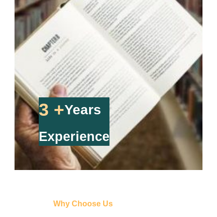
3 +
Years
Experience
Why Choose Us