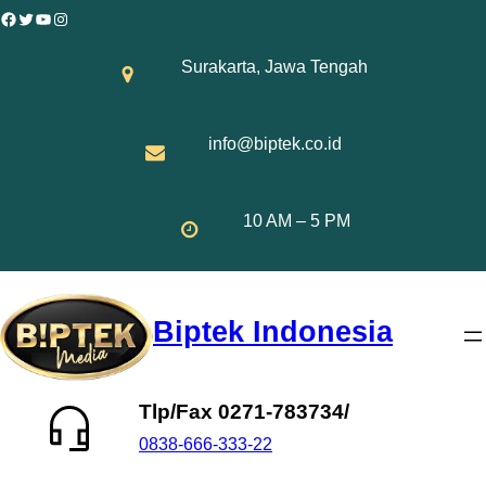
Skip
Facebook
Twitter
YouTube
Instagram
to
Surakarta, Jawa Tengah
content
info@biptek.co.id
10 AM – 5 PM
Biptek Indonesia
Tlp/Fax 0271-783734/
0838-666-333-22