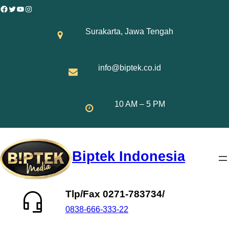
Skip
Facebook
Twitter
YouTube
Instagram
to
Surakarta, Jawa Tengah
content
info@biptek.co.id
10 AM – 5 PM
Biptek Indonesia
Tlp/Fax 0271-783734/
0838-666-333-22