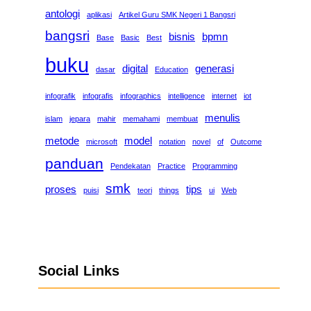
antologi
aplikasi
Artikel Guru SMK Negeri 1 Bangsri
bangsri
bisnis
bpmn
Base
Basic
Best
buku
digital
generasi
dasar
Education
infografik
infografis
infographics
intelligence
internet
iot
menulis
islam
jepara
mahir
memahami
membuat
metode
model
microsoft
notation
novel
of
Outcome
panduan
Pendekatan
Practice
Programming
smk
proses
tips
puisi
teori
things
ui
Web
Social Links