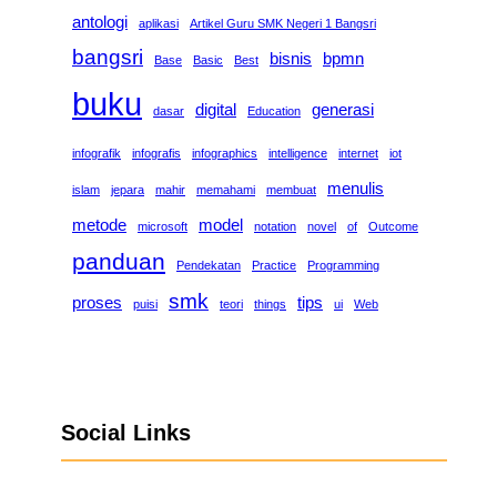
antologi
aplikasi
Artikel Guru SMK Negeri 1 Bangsri
bangsri
bisnis
bpmn
Base
Basic
Best
buku
digital
generasi
dasar
Education
infografik
infografis
infographics
intelligence
internet
iot
menulis
islam
jepara
mahir
memahami
membuat
metode
model
microsoft
notation
novel
of
Outcome
panduan
Pendekatan
Practice
Programming
smk
proses
tips
puisi
teori
things
ui
Web
Social Links