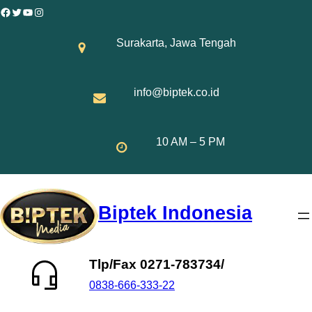
Skip
Facebook
Twitter
YouTube
Instagram
to
Surakarta, Jawa Tengah
content
info@biptek.co.id
10 AM – 5 PM
Biptek Indonesia
Tlp/Fax 0271-783734/
0838-666-333-22