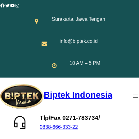
Skip
Facebook
Twitter
YouTube
Instagram
to
Surakarta, Jawa Tengah
content
info@biptek.co.id
10 AM – 5 PM
Biptek Indonesia
Tlp/Fax 0271-783734/
0838-666-333-22