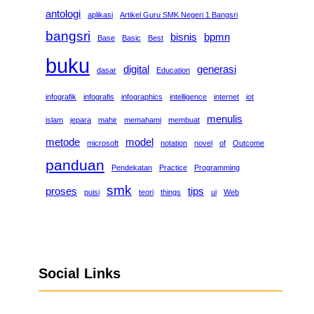
antologi
aplikasi
Artikel Guru SMK Negeri 1 Bangsri
bangsri
bisnis
bpmn
Base
Basic
Best
buku
digital
generasi
dasar
Education
infografik
infografis
infographics
intelligence
internet
iot
menulis
islam
jepara
mahir
memahami
membuat
metode
model
microsoft
notation
novel
of
Outcome
panduan
Pendekatan
Practice
Programming
smk
proses
tips
puisi
teori
things
ui
Web
Social Links