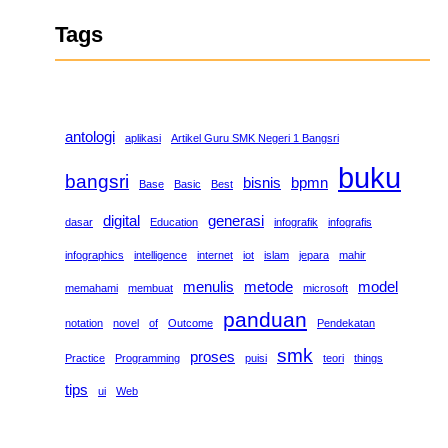
Tags
antologi
aplikasi
Artikel Guru SMK Negeri 1 Bangsri
buku
bangsri
bisnis
bpmn
Base
Basic
Best
digital
generasi
dasar
Education
infografik
infografis
infographics
intelligence
internet
iot
islam
jepara
mahir
menulis
metode
model
memahami
membuat
microsoft
panduan
notation
novel
of
Outcome
Pendekatan
smk
proses
Practice
Programming
puisi
teori
things
tips
ui
Web