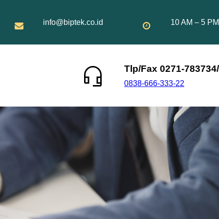
info@biptek.co.id
10 AM – 5 PM
Tlp/Fax 0271-783734/
0838-666-333-22