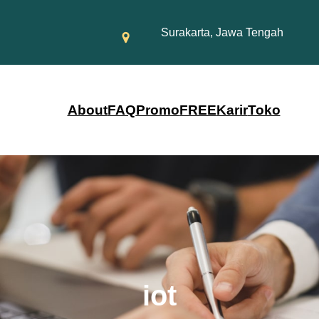
Surakarta, Jawa Tengah
About
FAQ
Promo
FREE
Karir
Toko
iot