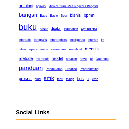
antologi
aplikasi
Artikel Guru SMK Negeri 1 Bangsri
bangsri
bisnis
bpmn
Base
Basic
Best
buku
digital
generasi
dasar
Education
infografik
infografis
infographics
intelligence
internet
iot
menulis
islam
jepara
mahir
memahami
membuat
metode
model
microsoft
notation
novel
of
Outcome
panduan
Pendekatan
Practice
Programming
smk
proses
tips
puisi
teori
things
ui
Web
Social Links