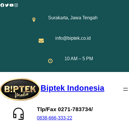
Skip
Facebook
Twitter
YouTube
Instagram
to
Surakarta, Jawa Tengah
content
info@biptek.co.id
10 AM – 5 PM
Biptek Indonesia
Tlp/Fax 0271-783734/
0838-666-333-22