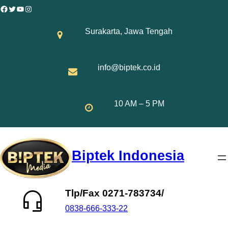
Skip
Facebook
Twitter
YouTube
Instagram
to
Surakarta, Jawa Tengah
content
info@biptek.co.id
10 AM – 5 PM
Biptek Indonesia
Tlp/Fax 0271-783734/
0838-666-333-22