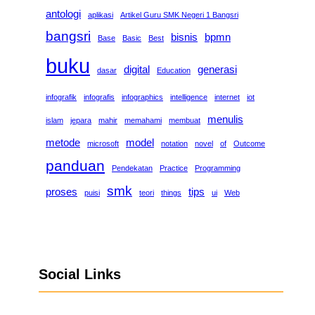
antologi
aplikasi
Artikel Guru SMK Negeri 1 Bangsri
bangsri
bisnis
bpmn
Base
Basic
Best
buku
digital
generasi
dasar
Education
infografik
infografis
infographics
intelligence
internet
iot
menulis
islam
jepara
mahir
memahami
membuat
metode
model
microsoft
notation
novel
of
Outcome
panduan
Pendekatan
Practice
Programming
smk
proses
tips
puisi
teori
things
ui
Web
Social Links