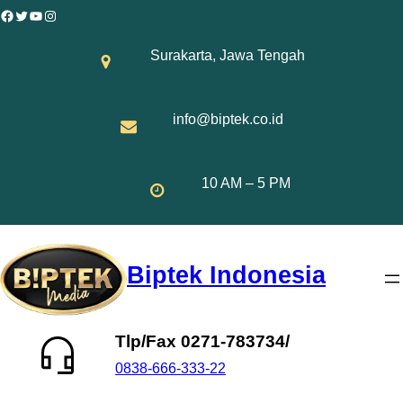
Skip
Facebook
Twitter
YouTube
Instagram
to
Surakarta, Jawa Tengah
content
info@biptek.co.id
10 AM – 5 PM
Biptek Indonesia
Tlp/Fax 0271-783734/
0838-666-333-22