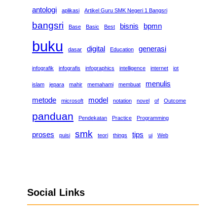
antologi
aplikasi
Artikel Guru SMK Negeri 1 Bangsri
bangsri
bisnis
bpmn
Base
Basic
Best
buku
digital
generasi
dasar
Education
infografik
infografis
infographics
intelligence
internet
iot
menulis
islam
jepara
mahir
memahami
membuat
metode
model
microsoft
notation
novel
of
Outcome
panduan
Pendekatan
Practice
Programming
smk
proses
tips
puisi
teori
things
ui
Web
Social Links