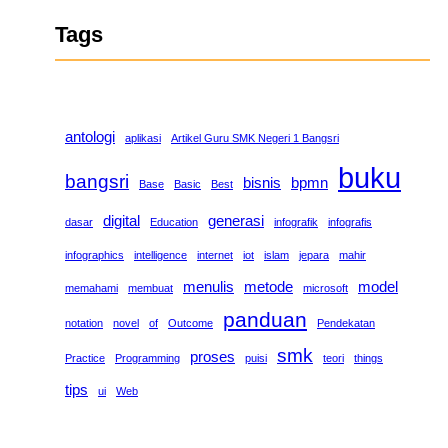
Tags
antologi
aplikasi
Artikel Guru SMK Negeri 1 Bangsri
buku
bangsri
bisnis
bpmn
Base
Basic
Best
digital
generasi
dasar
Education
infografik
infografis
infographics
intelligence
internet
iot
islam
jepara
mahir
menulis
metode
model
memahami
membuat
microsoft
panduan
notation
novel
of
Outcome
Pendekatan
smk
proses
Practice
Programming
puisi
teori
things
tips
ui
Web