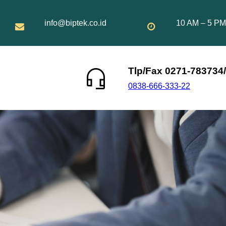
info@biptek.co.id
10 AM – 5 PM
Tlp/Fax 0271-783734/
0838-666-333-22