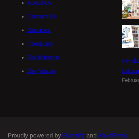
About Us
Contact Us
Services
Company
Our Mission
Pende
Our Vision
Educa
Februar
Proudly powered by
Gutenify
and
WordPress.