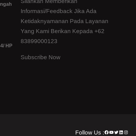
Silahkan Memberikan
engah
Informasi/feedback Jika Ada
Ketidaknyamanan Pada Layanan
Yang Kami Berikan Kepada +62
83899000123
34/ HP
Subscribe Now
Follow Us :
Facebook
YouTube
Twitter
LinkedI
Insta