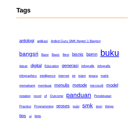
Tags
antologi
aplikasi
Artikel Guru SMK Negeri 1 Bangsri
buku
bangsri
bisnis
bpmn
Base
Basic
Best
digital
generasi
dasar
Education
infografik
infografis
infographics
intelligence
internet
iot
islam
jepara
mahir
menulis
metode
model
memahami
membuat
microsoft
panduan
notation
novel
of
Outcome
Pendekatan
smk
proses
Practice
Programming
puisi
teori
things
tips
ui
Web