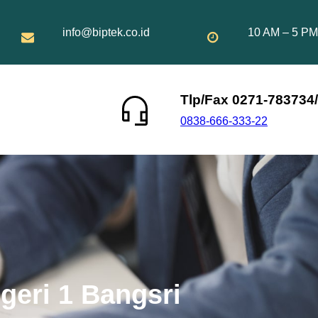
info@biptek.co.id
10 AM – 5 PM
Tlp/Fax 0271-783734/
0838-666-333-22
geri 1 Bangsri