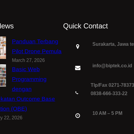
News
Quick Contact
Panduan Terbang
Surakarta, Jawa t
Pilot Drone Pemula
March 27, 2026
info@biptek.co.id
Basic Web
Programming
Tlp/Fax 0271-7837
dengan
0838-666-333-22
katan Outcome Base
tion (OBE)
10 AM – 5 PM
y 22, 2026