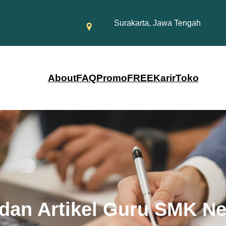
Surakarta, Jawa Tengah
About
FAQ
Promo
FREE
Karir
Toko
 dan Artikel Guru SMK Ne