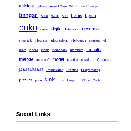
antologi
aplikasi
Artikel Guru SMK Negeri 1 Bangsri
bangsri
bisnis
bpmn
Base
Basic
Best
buku
digital
generasi
dasar
Education
infografik
infografis
infographics
intelligence
internet
iot
menulis
islam
jepara
mahir
memahami
membuat
metode
model
microsoft
notation
novel
of
Outcome
panduan
Pendekatan
Practice
Programming
smk
proses
tips
puisi
teori
things
ui
Web
Social Links