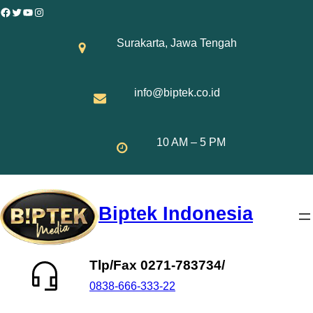
Skip
Facebook
Twitter
YouTube
Instagram
to
Surakarta, Jawa Tengah
content
info@biptek.co.id
10 AM – 5 PM
Biptek Indonesia
Tlp/Fax 0271-783734/
0838-666-333-22