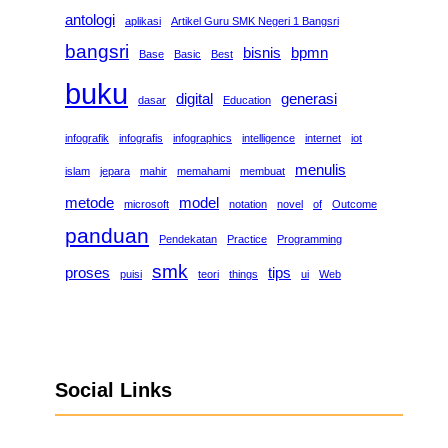
antologi
aplikasi
Artikel Guru SMK Negeri 1 Bangsri
bangsri
bisnis
bpmn
Base
Basic
Best
buku
digital
generasi
dasar
Education
infografik
infografis
infographics
intelligence
internet
iot
menulis
islam
jepara
mahir
memahami
membuat
metode
model
microsoft
notation
novel
of
Outcome
panduan
Pendekatan
Practice
Programming
smk
proses
tips
puisi
teori
things
ui
Web
Social Links