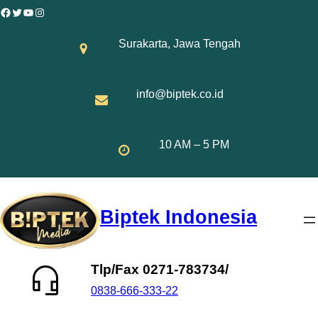
Skip
Facebook
Twitter
YouTube
Instagram
to
Surakarta, Jawa Tengah
content
info@biptek.co.id
10 AM – 5 PM
Biptek Indonesia
Tlp/Fax 0271-783734/
0838-666-333-22