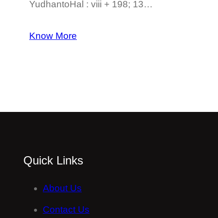
YudhantoHal : viii + 198; 13…
Know More
Quick Links
About Us
Contact Us