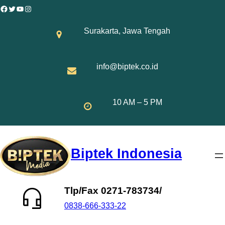
Skip
Facebook
Twitter
YouTube
Instagram
to
Surakarta, Jawa Tengah
content
info@biptek.co.id
10 AM – 5 PM
Biptek Indonesia
Tlp/Fax 0271-783734/
0838-666-333-22