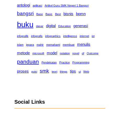
antologi
aplikasi
Artikel Guru SMK Negeri 1 Bangsri
bangsri
bisnis
bpmn
Base
Basic
Best
buku
digital
generasi
dasar
Education
infografik
infografis
infographics
intelligence
internet
iot
menulis
islam
jepara
mahir
memahami
membuat
metode
model
microsoft
notation
novel
of
Outcome
panduan
Pendekatan
Practice
Programming
smk
proses
tips
puisi
teori
things
ui
Web
Social Links