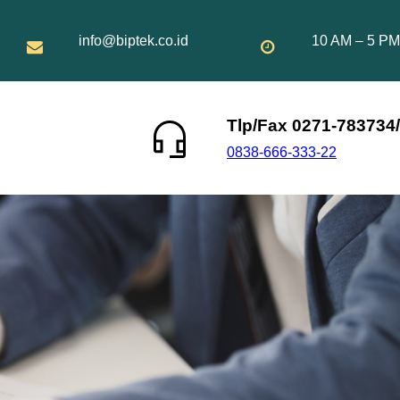
info@biptek.co.id
10 AM – 5 PM
Tlp/Fax 0271-783734/
0838-666-333-22