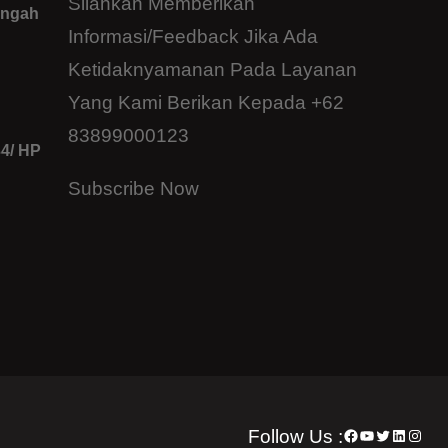
Silahkan Memberikan
engah
Informasi/feedback Jika Ada
Ketidaknyamanan Pada Layanan
Yang Kami Berikan Kepada +62
83899000123
34/ HP
Subscribe Now
Follow Us :
Facebook
YouTube
Twitter
LinkedI
Insta