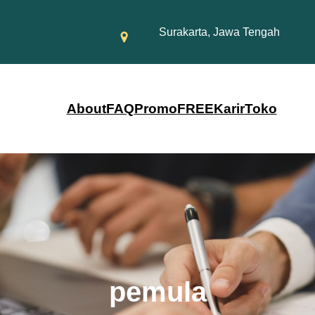
Surakarta, Jawa Tengah
About
FAQ
Promo
FREE
Karir
Toko
pemula