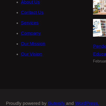
About Us
Contact Us
Services
Company
Our Mission
Pende
Our Vision
Educa
Februar
Proudly powered by
Gutenify
and
WordPress.