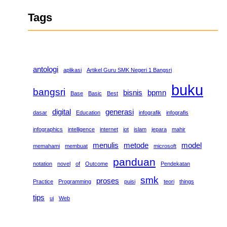
Tags
antologi
aplikasi
Artikel Guru SMK Negeri 1 Bangsri
buku
bangsri
bisnis
bpmn
Base
Basic
Best
digital
generasi
dasar
Education
infografik
infografis
infographics
intelligence
internet
iot
islam
jepara
mahir
menulis
metode
model
memahami
membuat
microsoft
panduan
notation
novel
of
Outcome
Pendekatan
smk
proses
Practice
Programming
puisi
teori
things
tips
ui
Web