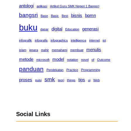
antologi
aplikasi
Artikel Guru SMK Negeri 1 Bangsri
bangsri
bisnis
bpmn
Base
Basic
Best
buku
digital
generasi
dasar
Education
infografik
infografis
infographics
intelligence
internet
iot
menulis
islam
jepara
mahir
memahami
membuat
metode
model
microsoft
notation
novel
of
Outcome
panduan
Pendekatan
Practice
Programming
smk
proses
tips
puisi
teori
things
ui
Web
Social Links