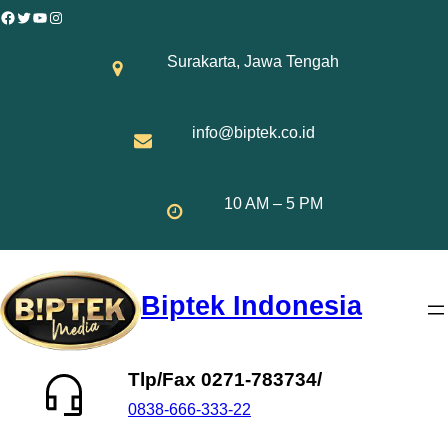
Skip
Facebook
Twitter
YouTube
Instagram
to
Surakarta, Jawa Tengah
content
info@biptek.co.id
10 AM – 5 PM
Biptek Indonesia
Tlp/Fax 0271-783734/
0838-666-333-22