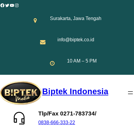
Skip
Facebook
Twitter
YouTube
Instagram
to
Surakarta, Jawa Tengah
content
info@biptek.co.id
10 AM – 5 PM
Biptek Indonesia
Tlp/Fax 0271-783734/
0838-666-333-22