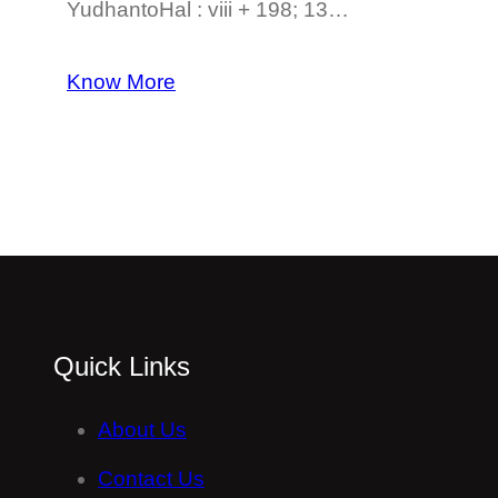
YudhantoHal : viii + 198; 13…
Know More
Quick Links
About Us
Contact Us