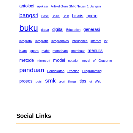
antologi
aplikasi
Artikel Guru SMK Negeri 1 Bangsri
bangsri
bisnis
bpmn
Base
Basic
Best
buku
digital
generasi
dasar
Education
infografik
infografis
infographics
intelligence
internet
iot
menulis
islam
jepara
mahir
memahami
membuat
metode
model
microsoft
notation
novel
of
Outcome
panduan
Pendekatan
Practice
Programming
smk
proses
tips
puisi
teori
things
ui
Web
Social Links