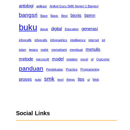
antologi
aplikasi
Artikel Guru SMK Negeri 1 Bangsri
bangsri
bisnis
bpmn
Base
Basic
Best
buku
digital
generasi
dasar
Education
infografik
infografis
infographics
intelligence
internet
iot
menulis
islam
jepara
mahir
memahami
membuat
metode
model
microsoft
notation
novel
of
Outcome
panduan
Pendekatan
Practice
Programming
smk
proses
tips
puisi
teori
things
ui
Web
Social Links