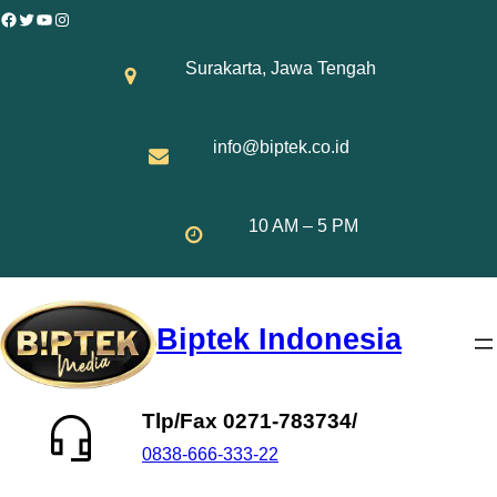
Skip
Facebook
Twitter
YouTube
Instagram
to
Surakarta, Jawa Tengah
content
info@biptek.co.id
10 AM – 5 PM
Biptek Indonesia
Tlp/Fax 0271-783734/
0838-666-333-22