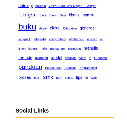
antologi
aplikasi
Artikel Guru SMK Negeri 1 Bangsri
bangsri
bisnis
bpmn
Base
Basic
Best
buku
digital
generasi
dasar
Education
infografik
infografis
infographics
intelligence
internet
iot
menulis
islam
jepara
mahir
memahami
membuat
metode
model
microsoft
notation
novel
of
Outcome
panduan
Pendekatan
Practice
Programming
smk
proses
tips
puisi
teori
things
ui
Web
Social Links