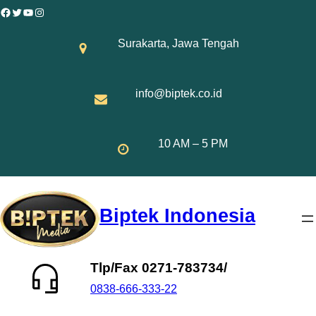
Skip
Facebook
Twitter
YouTube
Instagram
to
Surakarta, Jawa Tengah
content
info@biptek.co.id
10 AM – 5 PM
Biptek Indonesia
Tlp/Fax 0271-783734/
0838-666-333-22