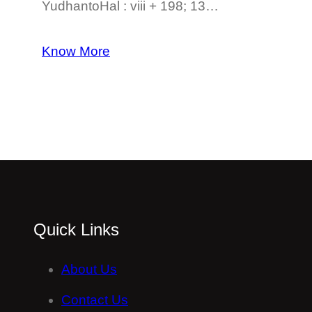
YudhantoHal : viii + 198; 13…
Know More
Quick Links
About Us
Contact Us