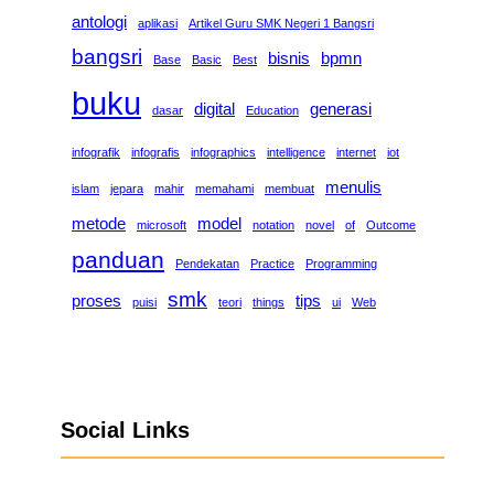
antologi
aplikasi
Artikel Guru SMK Negeri 1 Bangsri
bangsri
bisnis
bpmn
Base
Basic
Best
buku
digital
generasi
dasar
Education
infografik
infografis
infographics
intelligence
internet
iot
menulis
islam
jepara
mahir
memahami
membuat
metode
model
microsoft
notation
novel
of
Outcome
panduan
Pendekatan
Practice
Programming
smk
proses
tips
puisi
teori
things
ui
Web
Social Links