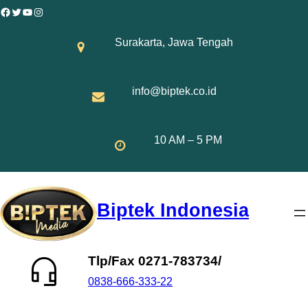
Skip
Facebook
Twitter
YouTube
Instagram
to
Surakarta, Jawa Tengah
content
info@biptek.co.id
10 AM – 5 PM
Biptek Indonesia
Tlp/Fax 0271-783734/
0838-666-333-22