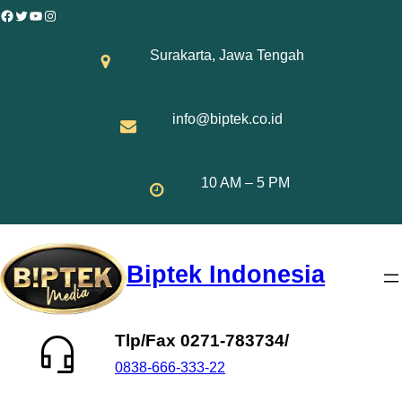
Skip
Facebook
Twitter
YouTube
Instagram
to
Surakarta, Jawa Tengah
content
info@biptek.co.id
10 AM – 5 PM
Biptek Indonesia
Tlp/Fax 0271-783734/
0838-666-333-22