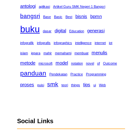
antologi
aplikasi
Artikel Guru SMK Negeri 1 Bangsri
bangsri
bisnis
bpmn
Base
Basic
Best
buku
digital
generasi
dasar
Education
infografik
infografis
infographics
intelligence
internet
iot
menulis
islam
jepara
mahir
memahami
membuat
metode
model
microsoft
notation
novel
of
Outcome
panduan
Pendekatan
Practice
Programming
smk
proses
tips
puisi
teori
things
ui
Web
Social Links