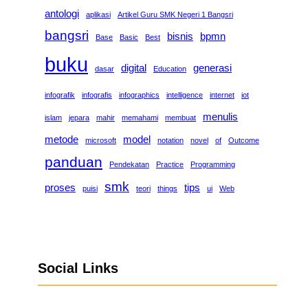
antologi
aplikasi
Artikel Guru SMK Negeri 1 Bangsri
bangsri
bisnis
bpmn
Base
Basic
Best
buku
digital
generasi
dasar
Education
infografik
infografis
infographics
intelligence
internet
iot
menulis
islam
jepara
mahir
memahami
membuat
metode
model
microsoft
notation
novel
of
Outcome
panduan
Pendekatan
Practice
Programming
smk
proses
tips
puisi
teori
things
ui
Web
Social Links