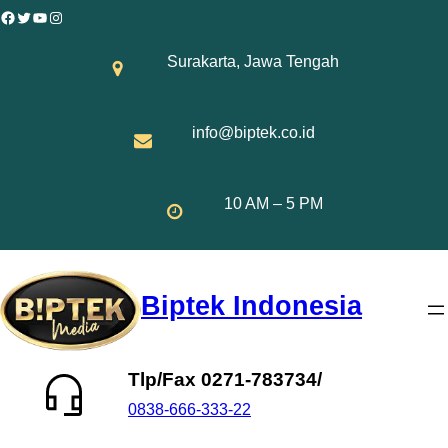
Skip
Facebook
Twitter
YouTube
Instagram
to
Surakarta, Jawa Tengah
content
info@biptek.co.id
10 AM – 5 PM
Biptek Indonesia
Tlp/Fax 0271-783734/
0838-666-333-22