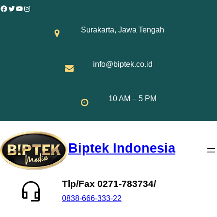
Skip
Facebook
Twitter
YouTube
Instagram
to
Surakarta, Jawa Tengah
content
info@biptek.co.id
10 AM – 5 PM
Biptek Indonesia
Tlp/Fax 0271-783734/
0838-666-333-22