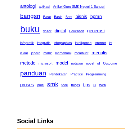
antologi
aplikasi
Artikel Guru SMK Negeri 1 Bangsri
bangsri
bisnis
bpmn
Base
Basic
Best
buku
digital
generasi
dasar
Education
infografik
infografis
infographics
intelligence
internet
iot
menulis
islam
jepara
mahir
memahami
membuat
metode
model
microsoft
notation
novel
of
Outcome
panduan
Pendekatan
Practice
Programming
smk
proses
tips
puisi
teori
things
ui
Web
Social Links