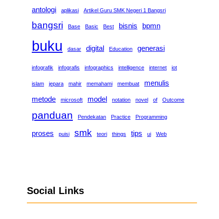
antologi
aplikasi
Artikel Guru SMK Negeri 1 Bangsri
bangsri
bisnis
bpmn
Base
Basic
Best
buku
digital
generasi
dasar
Education
infografik
infografis
infographics
intelligence
internet
iot
menulis
islam
jepara
mahir
memahami
membuat
metode
model
microsoft
notation
novel
of
Outcome
panduan
Pendekatan
Practice
Programming
smk
proses
tips
puisi
teori
things
ui
Web
Social Links