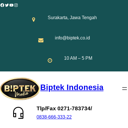
Skip
Facebook
Twitter
YouTube
Instagram
to
Surakarta, Jawa Tengah
content
info@biptek.co.id
10 AM – 5 PM
Biptek Indonesia
Tlp/Fax 0271-783734/
0838-666-333-22